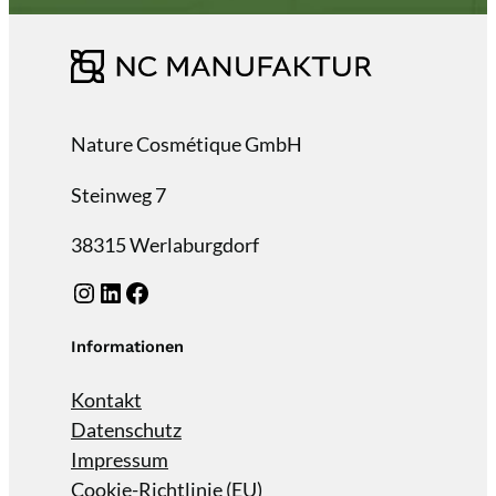
Nature Cosmétique GmbH
Steinweg 7
38315 Werlaburgdorf
Instagram
Linkedin
facebook
Informationen
Kontakt
Datenschutz
Impressum
Cookie-Richtlinie (EU)