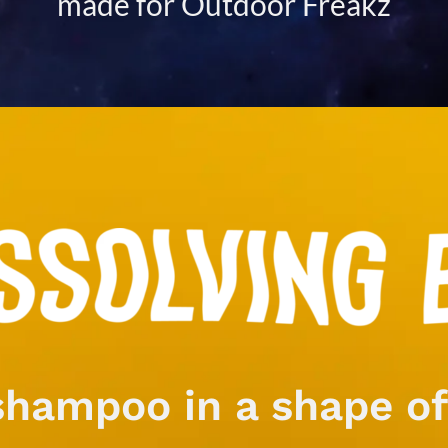
made for Outdoor Freakz
shampoo in a shape of