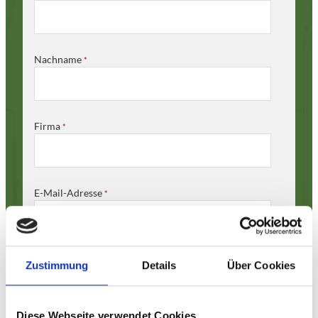
Nachname
*
Firma
*
E-Mail-Adresse
*
*Erforderliche Felder
Zustimmung
Details
Über Cookies
Ich möchte den Newsletter erhalten und
akzeptiere die
Datenschutzbestimmungen
Diese Webseite verwendet Cookies