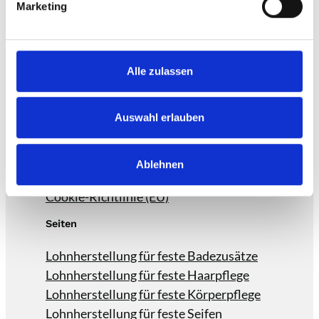
Steinweg 7
Marketing
38315 Werlaburgdorf
Instagram
Linkedin
facebook
Alle zulassen
Informationen
Auswahl erlauben
Kontakt
Datenschutz
Ablehnen
Impressum
Cookie-Richtlinie (EU)
Seiten
Lohnherstellung für feste Badezusätze
Lohnherstellung für feste Haarpflege
Lohnherstellung für feste Körperpflege
Lohnherstellung für feste Seifen