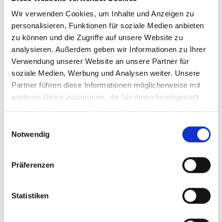
Wir verwenden Cookies, um Inhalte und Anzeigen zu
personalisieren, Funktionen für soziale Medien anbieten
zu können und die Zugriffe auf unsere Website zu
analysieren. Außerdem geben wir Informationen zu Ihrer
Verwendung unserer Website an unsere Partner für
Hinweis: Deine Privatsphäre ist uns wichtig; wir garantieren,
soziale Medien, Werbung und Analysen weiter. Unsere
dass Deine Daten absolut vertraulich behandelt werden.
Partner führen diese Informationen möglicherweise mit
weiteren Daten zusammen, die Sie ihnen bereitgestellt
haben oder die sie im Rahmen Ihrer Nutzung der Dienste
gesammelt haben.
Einwilligungsauswahl
Notwendig
Präferenzen
Statistiken
Nature Cosmétique GmbH